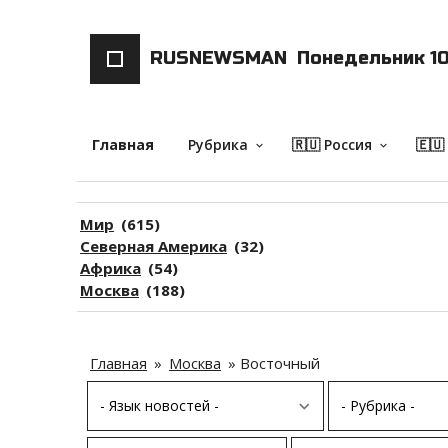
RUSNEWSMAN
Понедельник 10
Главная
Рубрика
🇷🇺 Россия
🇪🇺
keyboard_arrow_down
keyboard_arrow_down
Мир
(615)
Северная Америка
(32)
Африка
(54)
Москва
(188)
Главная
»
Москва
»
Восточный