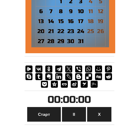
00:00:00
Старт
II
Х