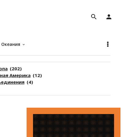
search
person
Океания
keyboard_arrow_down
опа
(202)
ая Америка
(12)
единения
(4)