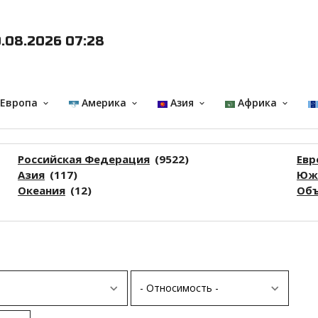
.08.2026 07:28
 Европа
Америка
Азия
Африка
keyboard_arrow_down
keyboard_arrow_down
keyboard_arrow_down
keyboard_arrow_down
Российская Федерация
(9522)
Евр
Азия
(117)
Южн
Океания
(12)
Объ