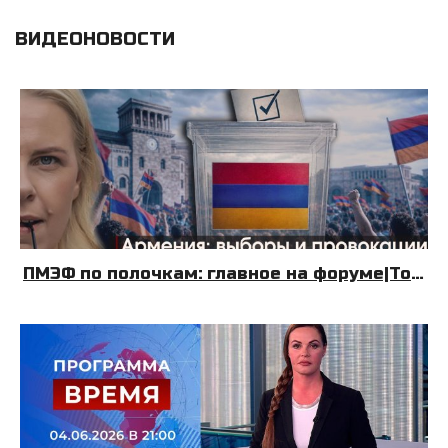
ВИДЕОНОВОСТИ
ПМЭФ по полочкам: главное на форуме|Топливный Крым| Армения: выборы и провокации|08.06.26|УДНБ