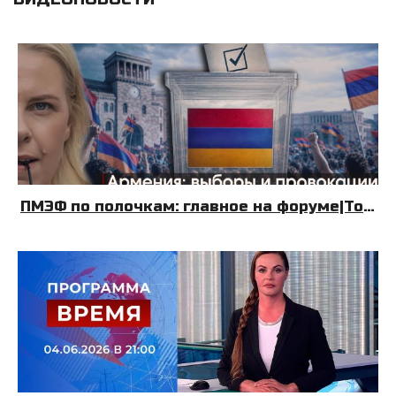
ПМЭФ по полочкам: главное на форуме|Топливный Крым| Армения: выборы и провокации|08.06.26|УДНБ