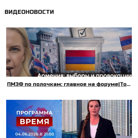
ВИДЕОНОВОСТИ
ПМЭФ по полочкам: главное на форуме|Топливный Крым| Армения: выборы и провокации|08.06.26|УДНБ