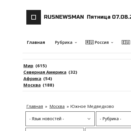
RUSNEWSMAN
Пятница 07.08.
Главная
Рубрика
🇷🇺 Россия
🇪🇺
keyboard_arrow_down
keyboard_arrow_down
Мир
(615)
Северная Америка
(32)
Африка
(54)
Москва
(188)
Главная
»
Москва
»
Южное Медведково