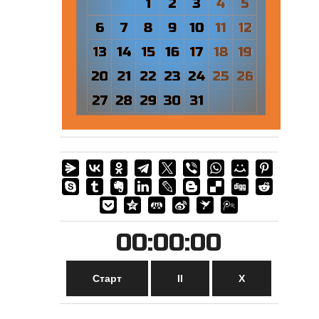
00:00:00
Старт
II
Х