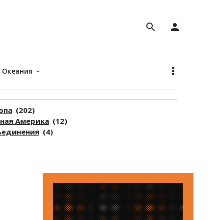
search
person
Океания
keyboard_arrow_down
опа
(202)
ая Америка
(12)
единения
(4)