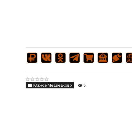
Южное Медведково
6