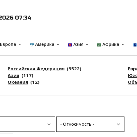
2026 07:34
 Европа
Америка
Азия
Африка
keyboard_arrow_down
keyboard_arrow_down
keyboard_arrow_down
keyboard_arrow_down
Российская Федерация
(9522)
Евр
Азия
(117)
Южн
Океания
(12)
Объ