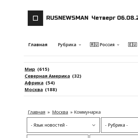
RUSNEWSMAN
Четверг 06.08.
Главная
Рубрика
🇷🇺 Россия
🇪🇺
keyboard_arrow_down
keyboard_arrow_down
Мир
(615)
Северная Америка
(32)
Африка
(54)
Москва
(188)
Главная
»
Москва
»
Коммунарка