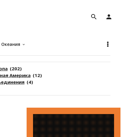
search
person
Океания
keyboard_arrow_down
опа
(202)
ая Америка
(12)
единения
(4)