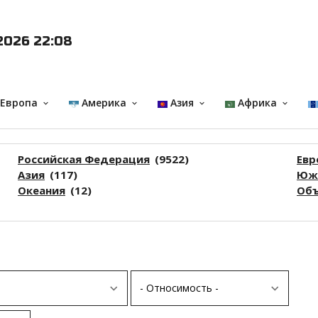
2026 22:08
 Европа
Америка
Азия
Африка
keyboard_arrow_down
keyboard_arrow_down
keyboard_arrow_down
keyboard_arrow_down
Российская Федерация
(9522)
Евр
Азия
(117)
Южн
Океания
(12)
Объ