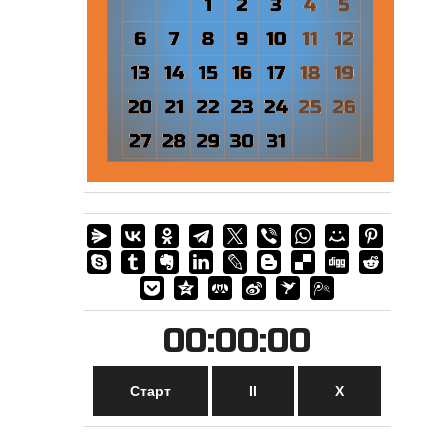
00:00:00
Старт
II
Х