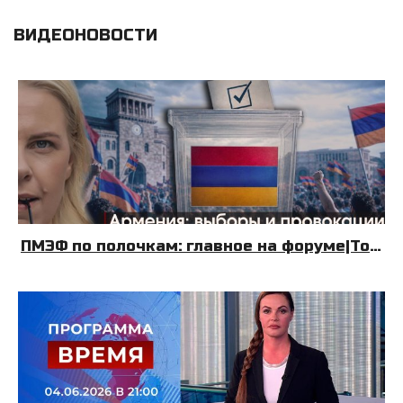
ВИДЕОНОВОСТИ
ПМЭФ по полочкам: главное на форуме|Топливный Крым| Армения: выборы и провокации|08.06.26|УДНБ