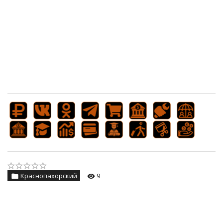
Краснопахорский
9