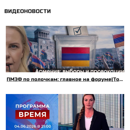
ВИДЕОНОВОСТИ
ПМЭФ по полочкам: главное на форуме|Топливный Крым| Армения: выборы и провокации|08.06.26|УДНБ