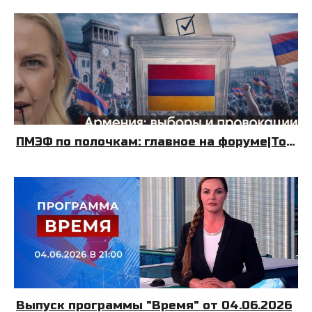
ПМЭФ по полочкам: главное на форуме|Топливный Крым| Армения: выборы и провокации|08.06.26|УДНБ
Выпуск программы "Время" от 04.06.2026