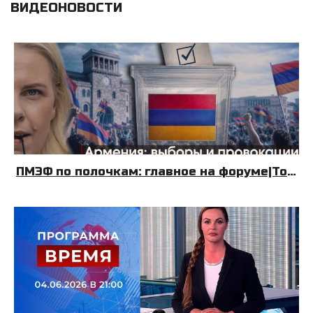
ВИДЕОНОВОСТИ
ПМЭФ по полочкам: главное на форуме|Топливный Крым| Армения: выборы и провокации|08.06.26|УДНБ