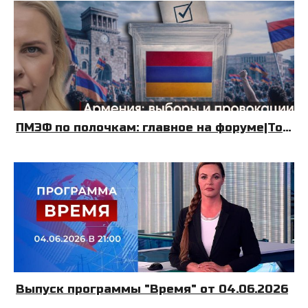
ПМЭФ по полочкам: главное на форуме|Топливный Крым| Армения: выборы и провокации|08.06.26|УДНБ
Выпуск программы "Время" от 04.06.2026