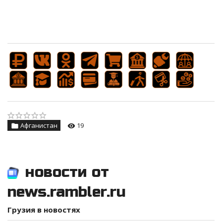
Афганистан
19
новости от
news.rambler.ru
Грузия в новостях