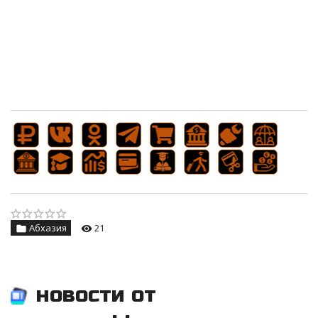
Абхазия
21
новости от