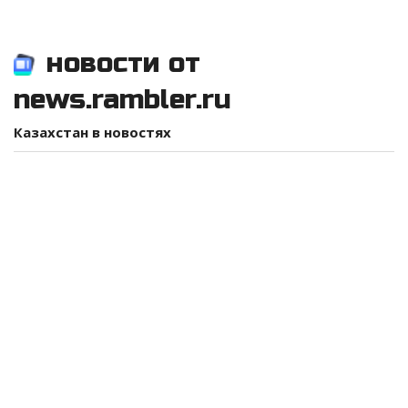
новости от
news.rambler.ru
Казахстан в новостях