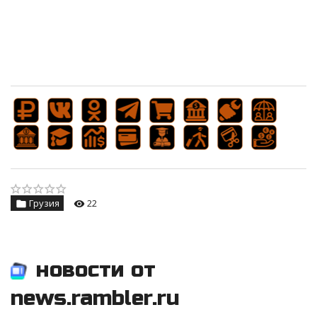
Грузия
22
новости от
news.rambler.ru