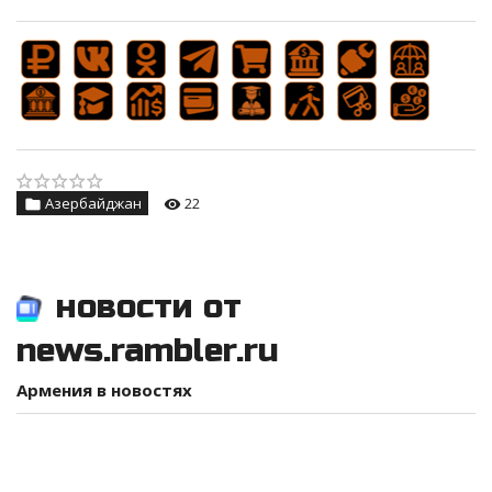
Азербайджан
22
новости от
news.rambler.ru
Армения в новостях