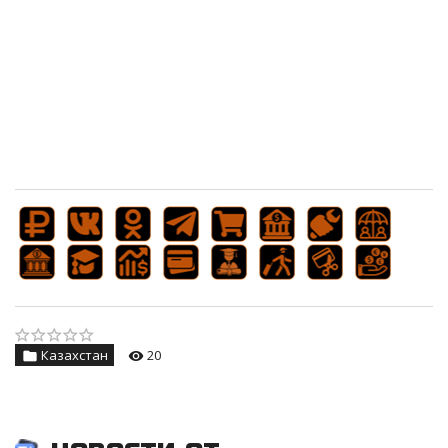
Казахстан
20