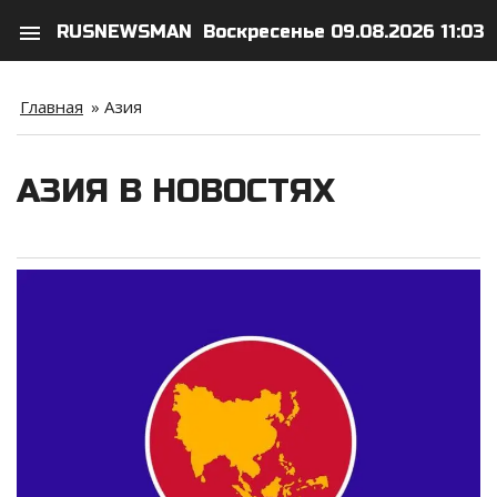
menu
RUSNEWSMAN
Воскресенье 09.08.2026 11:03
search
person
Главная
»
Азия
АЗИЯ В НОВОСТЯХ