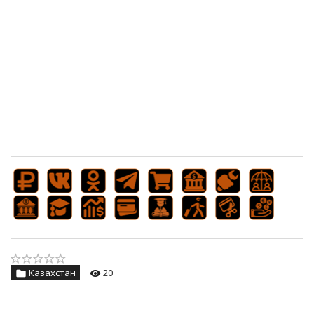
Казахстан
20