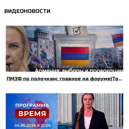
ВИДЕОНОВОСТИ
ПМЭФ по полочкам: главное на форуме|Топливный Крым| Армения: выборы и провокации|08.06.26|УДНБ