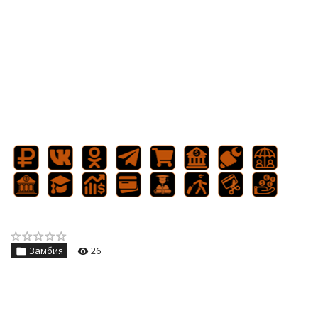
Замбия
26