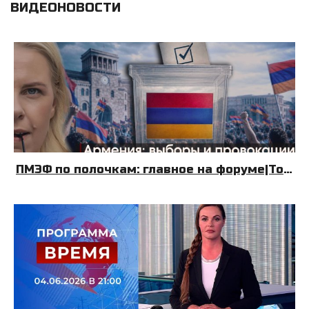
ВИДЕОНОВОСТИ
ПМЭФ по полочкам: главное на форуме|Топливный Крым| Армения: выборы и провокации|08.06.26|УДНБ