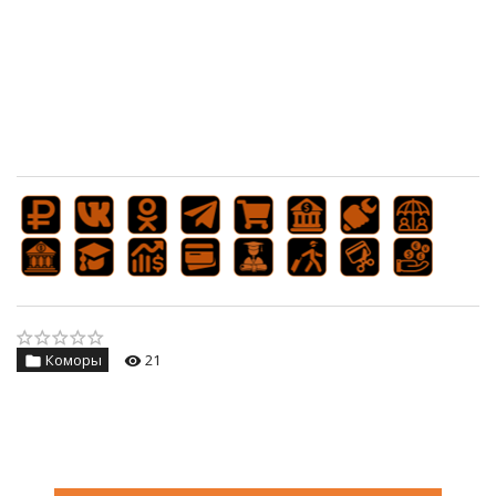
Коморы
21