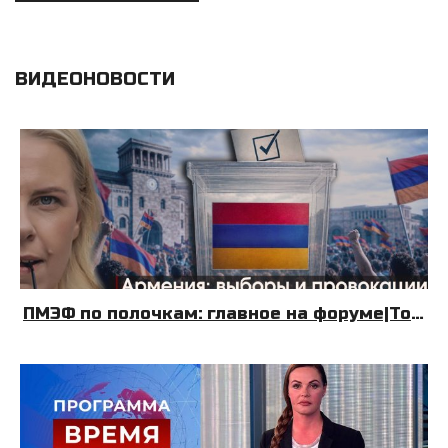
ВИДЕОНОВОСТИ
ПМЭФ по полочкам: главное на форуме|Топливный Крым| Армения: выборы и провокации|08.06.26|УДНБ