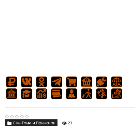
Сан-Томе и Принсипи
23