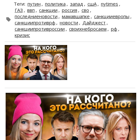
Теги
:
путин
,
политика
,
запад
,
сшА
,
nytimes
,
ГАЗ
,
ввп
,
санкции
,
россия
,
сво
,
последниеновости
,
мамавшапке
,
санкцииевропы
,
санкциипротиврф
,
новости
,
Дайджест
,
санкциипротивроссии
,
своихнебросаем
,
рф
,
кризис