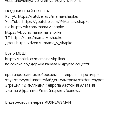
vosstanovleniya-vo-vremya-voyny-816214/
ПОДПИСЫВАЙТЕСЬ НА:
РуТуб: https://rutube.ru/u/mamavshapke/
YouTube: https://youtube.com/@Mama.v.shapke
Вк: https://vk.com/mama.v.shapke
https://vk.com/mama_na_shpilke
ТГ: https://t.me/mama_v_shapke
Дзен: https://dzen.ru/mama_v_shapke
Все о МВШ:
https://taplink.cc/mama.na.shpilkah
по ссылке поддержка канала и другие соцсети.
противроссии ихнебросаем европы противрф
#nyt #newyorktimes #байден #америка #biden #nypost
#греция #финляндия #европа #эстония #латвия
#литва #франция #швейцария #foxnew...
Видеоновости через RUSNEWSMAN