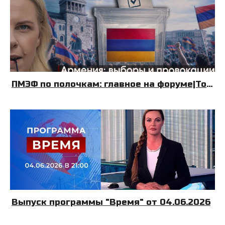
ПМЭФ по полочкам: главное на форуме|Топливный Крым| Армения: выборы и провокации|08.06.26|УДНБ
Выпуск программы "Время" от 04.06.2026